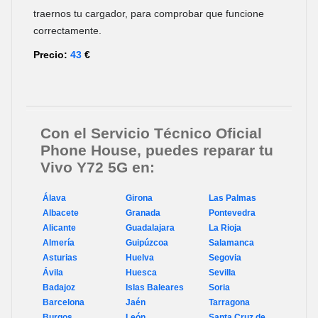
traernos tu cargador, para comprobar que funcione
correctamente.
Precio:
43
€
Con el Servicio Técnico Oficial
Phone House, puedes reparar tu
Vivo Y72 5G en:
Álava
Girona
Las Palmas
Albacete
Granada
Pontevedra
Alicante
Guadalajara
La Rioja
Almería
Guipúzcoa
Salamanca
Asturias
Huelva
Segovia
Ávila
Huesca
Sevilla
Badajoz
Islas Baleares
Soria
Barcelona
Jaén
Tarragona
Burgos
León
Santa Cruz de