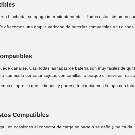
ibles
atería hinchada, se apaga intermitentemente... Todos estos síntomas pu
Te ofrecemos una amplia variedad de baterías compatibles a tu disposic
Compatibles
 puede dañarse. Casi todas las tapas de batería son muy fáciles de quit
 cambiarla por estar sujetas con tornillos, o porque el móvil es resist
bemos el aprecio que le tienes, y por eso te cambiamos la tapa con to
stos Compatibles
ga...en ocasiones el conector de carga se parte o se daña (una caída,