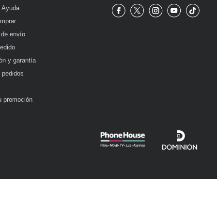
Phone House Facebook
Phone House Twitter
Phone House In
Phone Hou
Phon
e Ayuda
mprar
 de envío
edido
ón y garantía
r pedidos
o
u promoción