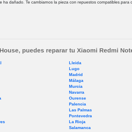
se ha dañado. Te cambiamos la pieza con repuestos compatibles.para q
 House, puedes reparar tu Xiaomi Redmi Not
l
Lleida
Lugo
Madrid
Málaga
Murcia
Navarra
a
Ourense
Palencia
Las Palmas
Pontevedra
res
La Rioja
Salamanca