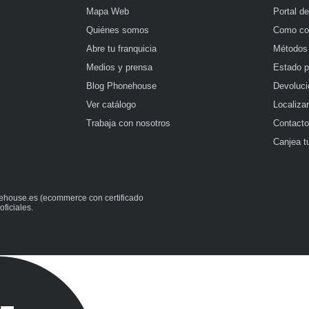
Mapa Web
Portal d
Quiénes somos
Como co
Abre tu franquicia
Métodos
Medios y prensa
Estado p
Blog Phonehouse
Devoluci
Ver catálogo
Localiza
Trabaja con nosotros
Contact
Canjea t
ehouse.es (ecommerce con certificado
ficiales.